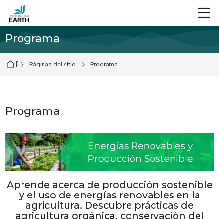
Skip to navigation
Skip to login form
Salta al contenido principal
Skip to footer
M
Programa
Página Principal
Páginas del sitio
Programa
Programa
Requisitos de finalización
Aprende acerca de producción sostenible
y el uso de energías renovables en la
agricultura. Descubre prácticas de
agricultura orgánica, conservación del