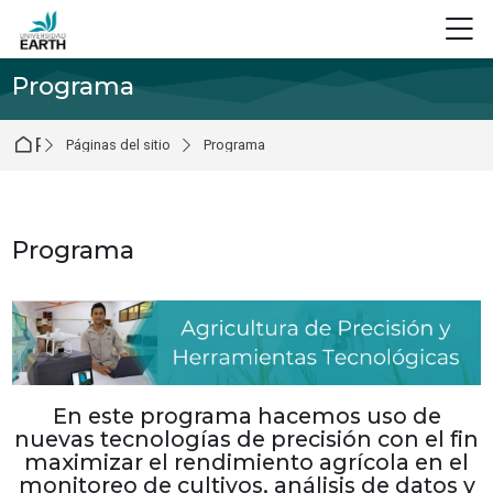
Skip to navigation
Skip to login form
Salta al contenido principal
Skip to footer
M
Programa
Página Principal
Páginas del sitio
Programa
Programa
Requisitos de finalización
En este programa hacemos uso de
nuevas tecnologías de precisión con el fin
maximizar el rendimiento agrícola en el
monitoreo de cultivos, análisis de datos y