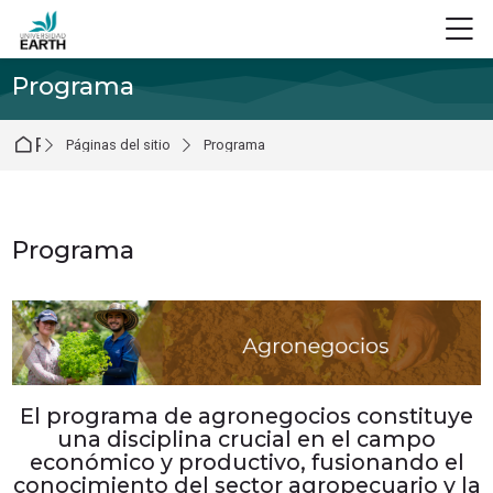
Skip to navigation
Skip to login form
Salta al contenido principal
Skip to footer
M
Programa
Página Principal
Páginas del sitio
Programa
Programa
Requisitos de finalización
El programa de agronegocios constituye
una disciplina crucial en el campo
económico y productivo, fusionando el
conocimiento del sector agropecuario y la