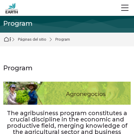
Skip to navigation
Skip to login form
Salta al contenido principal
Skip to footer
M
Program
Página Principal
Páginas del sitio
Program
Program
Requisitos de finalización
The agribusiness program constitutes a
crucial discipline in the economic and
productive field, merging knowledge of
the agricultural sector and business